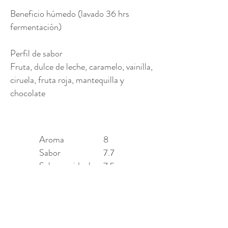
Beneficio húmedo (lavado 36 hrs
fermentación)
Perfil de sabor
Fruta, dulce de leche, caramelo, vainilla,
ciruela, fruta roja, mantequilla y
chocolate
Aroma
8
Sabor
7.7
Sabor residual
7.5
Acidez
8
Cuerpo
8
Balance
10
Uniformidad
7.5